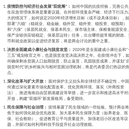
疫情防控与经济社会发展“双统筹”：
如何中国的抗疫经验，完善公共
生应急管理体系将是重要议题。在外部环境复杂严峻、经济下行压力
大的情况下，如何设定2020年经济增长目标（或不设具体目标），
部署“六稳”（稳就业、稳金融、稳外贸、稳外资、稳投资、稳预期）
和“六保”（保居民就业、保基本民生、保市场主体、保粮食能源安全
保产业链供应链稳定、保基层运转）任务，出台哪些超常规的财政、
币和就业政策以促进经济复苏，将是两会讨论的重中之重。
决胜全面建成小康社会与脱贫攻坚：
2020年是全面建成小康社会和“
三五”规划收官之年，也是脱贫攻坚决战决胜之年。在疫情冲击下，
何确保剩余贫困人口如期脱贫，防止返贫，巩固脱贫成果，并谋划“
脱贫时代”的乡村振兴与相对贫困治理机制，将是代表委员们热议的
点。
深化改革与扩大开放：
面对保护主义抬头和全球经济不确定性，中国
何通过深化要素市场化配置改革、优化营商环境、落实《外商投资
法》、推进海南自由贸易港建设等举措，进一步宣示和推进高水平对
开放，构建“双循环”新发展格局，备受期待。
民生保障与社会治理：
疫情暴露了民生领域的一些短板。预计两会将
焦于如何强化就业优先政策、加大基本民生保障力度（如养老金、医
保、社会救助）、促进教育公平与质量提升、加强老旧小区改造等议
题，并探讨如何利用科技手段提升社会治理效能。