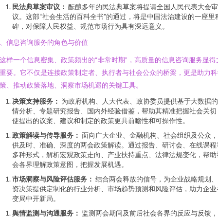
民法典草案审议：
酝酿多年的民法典草案将提请全国人民代表大会审
议。这部“社会生活的百科全书”的通过，将是中国法治建设的一座里
碑，对保障人民权益、规范市场行为具有深远意义。
、信息咨询服务的角色与价值
这样一个信息密集、政策频出的“非常时期”，高质量的信息咨询服务显得
重要。它不仅是连接政策制定者、执行者与社会公众的桥梁，更是助力科
策、推动政策落地、洞察市场机遇的关键工具。
决策支持服务：
为政府机构、人大代表、政协委员提供基于大数据的
情分析、专题研究报告、国内外经验借鉴，帮助其精准把握社会关切
使提出的议案、建议和制定的政策更具前瞻性和可操作性。
政策解读与传导服务：
面向广大企业、金融机构、社会组织及公众，
供及时、准确、深度的两会政策解读。通过报告、研讨会、在线课程
多种形式，解析宏观政策走向、产业扶持重点、法律法规变化，帮助
会各界理解政策意图，把握发展机遇。
市场洞察与风险评估服务：
结合两会释放的信号，为企业战略规划、
资决策提供定制化的行业分析、市场趋势预测和风险评估，助力企业
变局中开新局。
舆情监测与沟通服务：
监测两会期间及前后社会各界的反应与反馈，