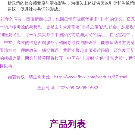
析政策的社会接受度与潜在影响，为相关主体提供舆论引导和沟通策
建议，促进社会共识的形成。
020年的两会，因疫情而推迟，也因疫情而被赋予更多“非常”的含义。它
一场严峻考验的与反思，更是面向未来部署“非常之策”的动员会。从宏观
到微观民生，每一项决策都关乎国家的前途与人民的福祉。在此过程中，
、中立、高效的信息咨询服务，如同导航仪与解码器，能够帮助各方更清
看清方向、理解政策、捕捉机遇，共同汇聚起克服艰难险阻、迈向发展新
的磅礴力量。两会的帷幕即将拉开，中国在“非常时期”的“非常之策”，世
目以待。
如若转载，请注明出处：http://www.fbvkj.com/product/37.html
更新时间：2026-08-06 08:46:32
产品列表