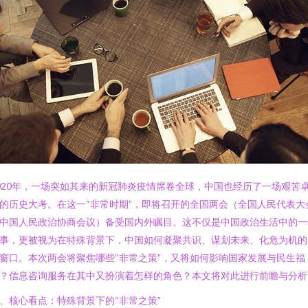
020年，一场突如其来的新冠肺炎疫情席卷全球，中国也经历了一场艰苦
的历史大考。在这一“非常时期”，即将召开的全国两会（全国人民代表大
中国人民政治协商会议）备受国内外瞩目。这不仅是中国政治生活中的一
事，更被视为在特殊背景下，中国如何凝聚共识、谋划未来、化危为机的
窗口。本次两会将聚焦哪些“非常之策”，又将如何影响国家发展与民生福
？信息咨询服务在其中又扮演着怎样的角色？本文将对此进行前瞻与分析
、核心看点：特殊背景下的“非常之策”