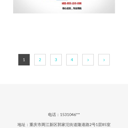
1
2
3
4
电话：1531046**
地址：重庆市两江新区郭家沱街道隆港路2号1层85室