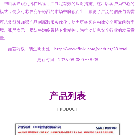
，帮助客户识别潜在风险，并制定有效的应对措施。这种以客户为中心的
模式，使安可芯在竞争激烈的市场中脱颖而出，赢得了广泛的信任与赞誉
可芯将继续加强产品创新和服务优化，助力更多客户构建安全可靠的数字
境。张昊表示，团队将始终秉持专业精神，为推动信息安全行业的发展贡
量。
如若转载，请注明出处：http://www.fbvkj.com/product/28.html
更新时间：2026-08-08 07:58:08
产品列表
PRODUCT