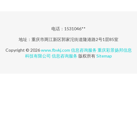
电话：1531046**
地址：重庆市两江新区郭家沱街道隆港路2号1层85室
Copyright © 2026
www.fbvkj.com
信息咨询服务
重庆彩景扬邦信息
科技有限公司
信息咨询服务
版权所有
Sitemap